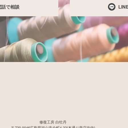
電話で相談
LI
修復工房 白牡丹
〒720-0046広島県福山市今町4-22(本通り商店街内)