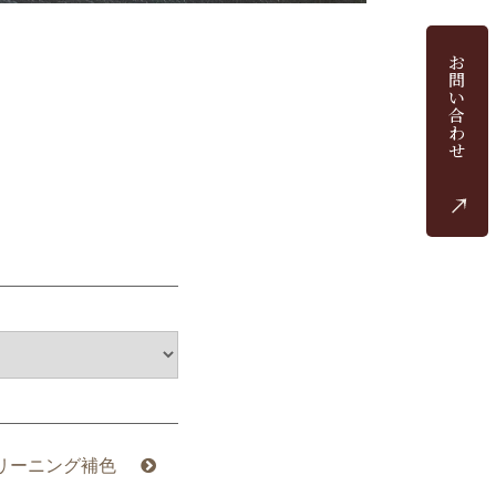
お
問
い
合
わ
せ
リーニング補色