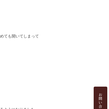
閉めても開いてしまって
お
問
い
合